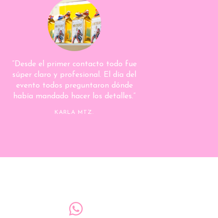
“Desde el primer contacto todo fue
súper claro y profesional. El día del
evento todos preguntaron dónde
había mandado hacer los detalles.”
KARLA MTZ.