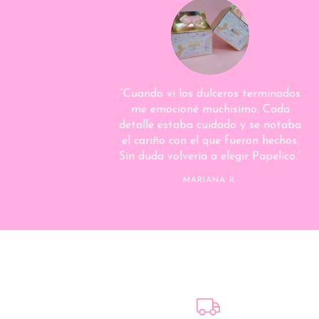
“Cuando vi los dulceros terminados
me emocioné muchísimo. Cada
detalle estaba cuidado y se notaba
el cariño con el que fueron hechos.
Sin duda volvería a elegir Papelico.”
MARIANA R.