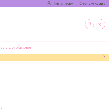
Iniciar sesión
|
Crear una cuenta
(
0
)
íos y Devoluciones
co