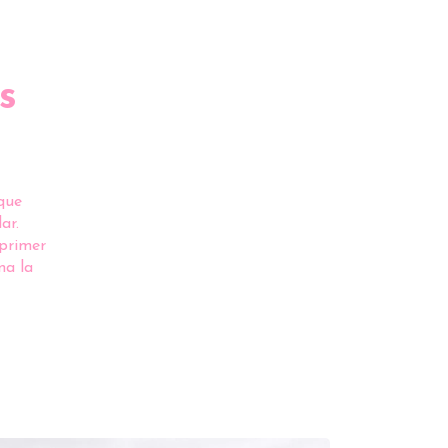
s
que
ar.
 primer
na la