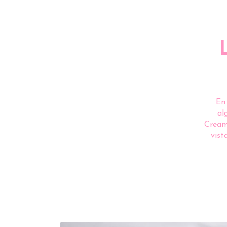
En
al
Creamo
vist