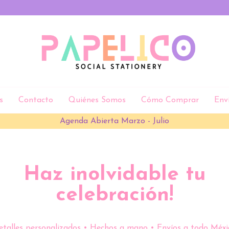
s
Contacto
Quiénes Somos
Cómo Comprar
Env
Estamos en Monterrey !! Envíos locales desde $80 MXN
Haz inolvidable tu
celebración!
etalles personalizados • Hechos a mano • Envíos a todo Méxi