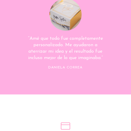
“Amé que todo fue completamente
personalizado. Me ayudaron a
aterrizar mi idea y el resultado fue
incluso mejor de lo que imaginaba.”
DANIELA CORREA