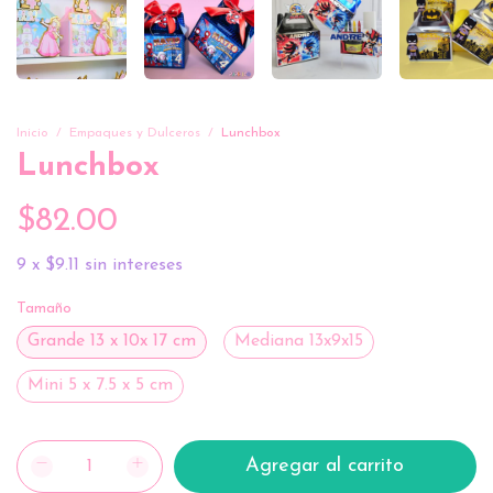
Inicio
/
Empaques y Dulceros
/
Lunchbox
Lunchbox
$82.00
9
x
$9.11
sin intereses
Tamaño
Grande 13 x 10x 17 cm
Mediana 13x9x15
Mini 5 x 7.5 x 5 cm